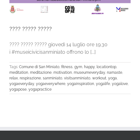
???? ????? ?????
???? ????? ????? giovedì 14 luglio ore 19.30
i #museicivicisanminiato offrono lo [...]
Tags:
Comune di San Miniato
,
fitness
,
gym
,
happy
,
locationtop
,
meditation
,
meditazione
,
motivation
,
museumeveryday
,
namaste
,
relax
,
respirazione
,
sanminiato
,
visitsanminiato
,
workout
,
yoga
,
yogaeveryday
,
yogaeverywhere
,
yogainspiration
,
yogalife
,
yogalove
,
yogapose
,
yogapractice