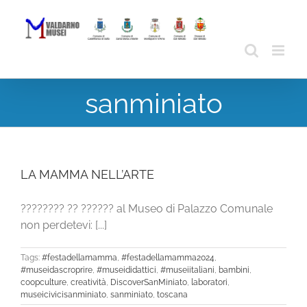
Skip
to
content
sanminiato
LA MAMMA NELL’ARTE
???????? ?? ?????? al Museo di Palazzo Comunale
non perdetevi: [...]
Tags:
#festadellamamma
,
#festadellamamma2024
,
#museidascroprire
,
#museididattici
,
#museiitaliani
,
bambini
,
coopculture
,
creatività
,
DiscoverSanMiniato
,
laboratori
,
museicivicisanminiato
,
sanminiato
,
toscana