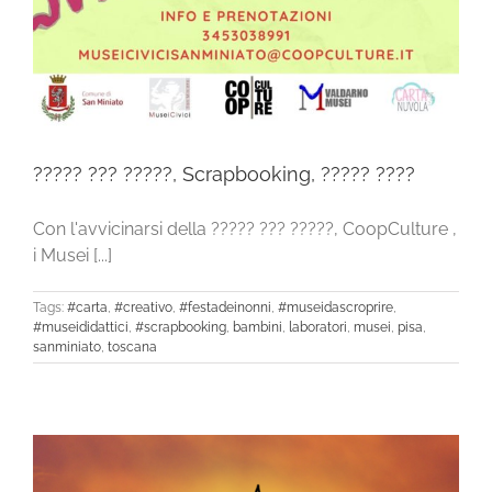
????? ??? ?????, Scrapbooking, ????? ????
Con l'avvicinarsi della ????? ??? ?????, CoopCulture ,
i Musei [...]
Tags:
#carta
,
#creativo
,
#festadeinonni
,
#museidascroprire
,
#museididattici
,
#scrapbooking
,
bambini
,
laboratori
,
musei
,
pisa
,
sanminiato
,
toscana