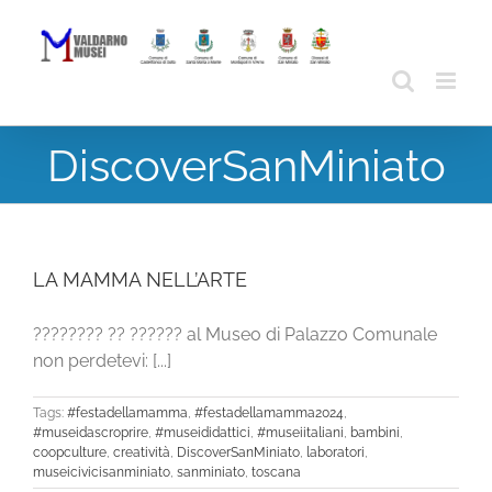
Skip
to
content
DiscoverSanMiniato
LA MAMMA NELL’ARTE
???????? ?? ?????? al Museo di Palazzo Comunale
non perdetevi: [...]
Tags:
#festadellamamma
,
#festadellamamma2024
,
#museidascroprire
,
#museididattici
,
#museiitaliani
,
bambini
,
coopculture
,
creatività
,
DiscoverSanMiniato
,
laboratori
,
museicivicisanminiato
,
sanminiato
,
toscana