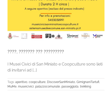
????, ??????? ??? ?????????
I Musei Civici di San Miniato e Coopculture sono lieti
di invitarvi ad [...]
Tags:
aperitivo
,
coopculture
,
DiscoverSanMiniato
,
GimignaniTartufi
,
MuMe
,
museicivici
,
palazzocomunale
,
passeggiata
,
trekking