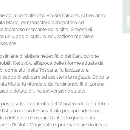
ine della centralissima Via del Falcone, ci troviamo
Santa Marta, ex monastero benedettino ed
 facoltoso mercante della città, Simone di
vo un luogo di cultura, educazione morale e
e povere.
iniane di abitare nell’edificio del Ganucci che
mobili”. Nel 1785, all’epoca delle riforme attuate da
, come altri della Toscana, fu laicizzato e
o scopo di educare ed assistere le ragazze. Dopo la
nta Marta fu rifondato da Ferdinando III di Lorena,
aico e dotato di una sovvenzione statale.
a e posta sotto il controllo del Ministero della Pubblica
’istituto cessò le sue attività per riprenderle nel
ca dettata da Giovanni Gentile. In quella data
 e l’Istituto Magistrale e, pur mantenendo in vita