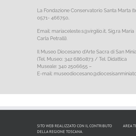
La Fondazione Conservatorio Santa Marta (te
0571- 466750,
Email: mariaceleste.s@virgilio.it, Sig.ra Maria
Carla Petralli).
Il Museo Diocesano d’Arte Sacra di San Mini
(Tel. Museo: 342 6860873 / Tel. Didattica
Museale: 340 2506655 –
E-mail: museodiocesano@diocesisanminiato.
SITO WEB REALIZZATO CON IL CONTRIBUTO
AREA T
DELLA REGIONE TOSCANA.