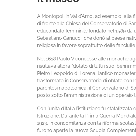
A Montopoli in Val d’Arno, ad esempio, alla f
di fronte alla Chiesa del Conservatorio di 
educandato femminile fondato nel 1589 da un
Sebastiano Ganucci, che donò al paese nati
religiosa in favore soprattutto delle fanciull
Nel 1618 Paolo V concesse alle monache agost
risultava allora “dotato di tutti i suoi beni im
Pietro Leopoldo di Lorena, l’antico monastero
trasformato in Conservatorio di oblate con l
parentesi napoleonica, il Conservatorio di Sa
posto sotto l’amministrazione di un operaio l
Con l’unità d’Italia l’istituzione fu statalizzat
Istruzione. Durante la Prima Guerra Mondiale l
1923, in concomitanza con la riforma scolasti
furono aperte la nuova Scuola Complementare