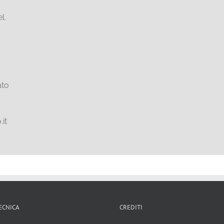
l.
ato
it
ECNICA
CREDITI