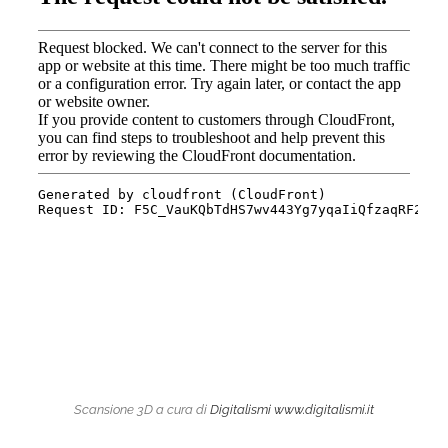
Scansione 3D a cura di
Digitalismi
www.digitalismi.it