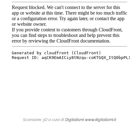
Scansione 3D a cura di
Digitalismi
www.digitalismi.it