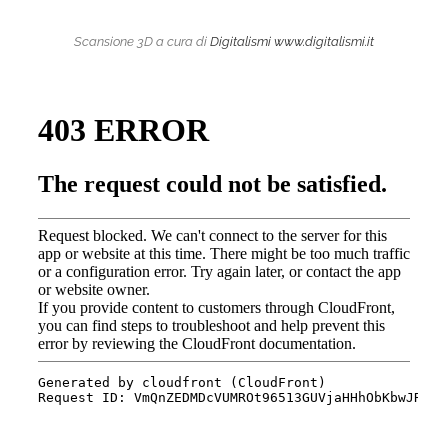
Scansione 3D a cura di
Digitalismi
www.digitalismi.it