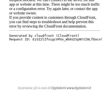
Scansione 3D a cura di
Digitalismi
www.digitalismi.it