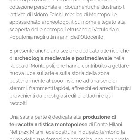
collezione personale e i documenti che illustrano l
´attività di Isidoro Falchi, medico di Montopoli e
appassionato archeologo, il cui nome è legato alla
scoperta delle necropoli etrusche di Vetulonia e
Populonia negli ultimi anni dell´Ottocento.
È presente anche una sezione dedicata alle ricerche
di
archeologia medievale e postmedievale
nella
Rocca di Montopoli, che hanno contribuito a gettare
nuova luce sull’arte e sulla storia della zona
posteriormente al 1000 insieme ad una serie di
stemmi, frammenti lapidei, affreschi ed arredi liturgici
provenienti da prestigiosi edifici cittadini e qui
raccolti.
Una sala a parte è dedicata alla
produzione di
terracotta artistica montopolese
di Dante Milani.
Nel 1923 Milani fece costruire in questo territorio la
prima delle sue fornaci da ceramica, che ben presto