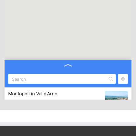
Montopoli in Val d'Arno
43.668837, 10.760464