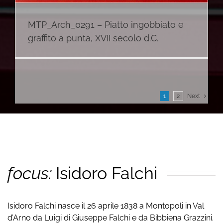
MTP_Arch_0291 – Piatto ingobbiato e
graffito a punta, XVII secolo d.C.
1
2
Next
focus:
Isidoro Falchi
Isidoro Falchi nasce il 26 aprile 1838 a Montopoli in Val
d’Arno da Luigi di Giuseppe Falchi e da Bibbiena Grazzini.