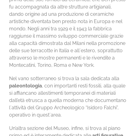
fu accompagnata da altre strutture artigianali,
dando origine ad una produzione di ceramiche
artistiche diventata ben presto nota in Europa e nel
mondo. Negli anni tra 1929 e il 1943 la fabbrica
raggiunse il massimo sviluppo commerciale grazie
alla capacità dimostrata dal Milani nella promozione
delle sue terracotte in Italia e all´estero, soprattutto
attraverso le mostre permanenti e le rivendite a
Montecatini, Torino, Roma e New York.
Nel vano sotterraneo si trova la sala dedicata alla
paleontologia
, con importanti resti fossili, alla quale
si affiancano allestimenti temporanei di materiali
dall’età etrusca a quella moderna che documentano
l´attività del Gruppo Archeologico “Isidoro Falchi”,
operativo in quest´area.
Un’altra sezione del Museo, infine, si trova al piano
primo ed è interamente dedicata alle
arti figurative