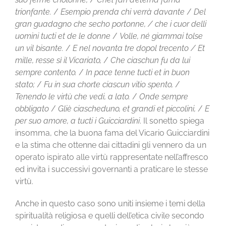
trionfante.
/
Esempio
prenda chi verrà davante
/
Del
gran guadagno che secho portonne,
/ che i cuor delli
uomini tucti et de le donne
/
Volle, né giammai tolse
un vil bisante.
/
E nel novanta tre dopol trecento
/ Et
mille, resse sì il Vicariato,
/
Che ciaschun fu da lui
sempre contento.
/
In pace tenne tucti et in buon
stato;
/
Fu in sua chorte ciascun vitio spento,
/
Tenendo le virtù che vedi, a lato.
/
Onde sempre
obbligato
/
Gliè ciascheduno, et grandi et piccolini,
/
E
per suo amore, a tucti i Guicciardini
. Il sonetto spiega
insomma, che la buona fama del Vicario Guicciardini
e la stima che ottenne dai cittadini gli vennero da un
operato ispirato alle virtù rappresentate nell’affresco
ed invita i successivi governanti a praticare le stesse
virtù.
Anche in questo caso sono uniti insieme i temi della
spiritualità religiosa e quelli dell’etica civile secondo