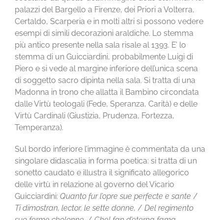
palazzi del Bargello a Firenze, dei Priori a Volterra,
Certaldo, Scarperia e in molti altri si possono vedere
esempi di simili decorazioni araldiche. Lo stemma
più antico presente nella sala risale al 1393. E’ lo
stemma di un Guicciardini, probabilmente Luigi di
Piero e si vede al margine inferiore dell’unica scena
di soggetto sacro dipinta nella sala. Si tratta di una
Madonna in trono che allatta il Bambino circondata
dalle Virtù teologali (Fede, Speranza, Carità) e delle
Virtù Cardinali (Giustizia, Prudenza, Fortezza,
Temperanza).
Sul bordo inferiore l’immagine è commentata da una
singolare didascalia in forma poetica: si tratta di un
sonetto caudato e illustra il significato allegorico
delle virtù in relazione al governo del Vicario
Guicciardini:
Quanto fur l’opre sue perfecte e sante
/
Ti dimostran, lector, le sette donne,
/
Del regimento
suo ferme cholonne,
/
Chel fan d’eterna fama