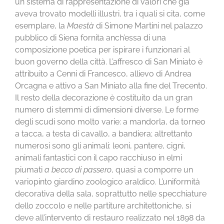
un sistema di rappresentazione di valori che già
aveva trovato modelli illustri, tra i quali si cita, come
esemplare, la
Maestà
di Simone Martini nel palazzo
pubblico di Siena fornita anch’essa di una
composizione poetica per ispirare i funzionari al
buon governo della città. L’affresco di San Miniato è
attribuito a Cenni di Francesco, allievo di Andrea
Orcagna e attivo a San Miniato alla fine del Trecento.
Il resto della decorazione è costituito da un gran
numero di stemmi di dimensioni diverse. Le forme
degli scudi sono molto varie: a mandorla, da torneo
a tacca, a testa di cavallo, a bandiera; altrettanto
numerosi sono gli animali: leoni, pantere, cigni,
animali fantastici con il capo racchiuso in elmi
piumati
a becco di passero
, quasi a comporre un
variopinto giardino zoologico araldico. L’uniformità
decorativa della sala, soprattutto nelle specchiature
dello zoccolo e nelle partiture architettoniche, si
deve all’intervento di restauro realizzato nel 1898 da