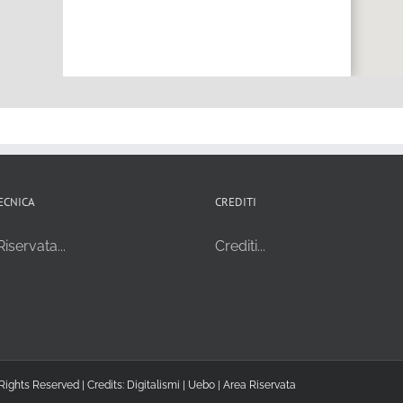
ECNICA
CREDITI
iservata...
Crediti...
Rights Reserved | Credits:
Digitalismi
|
Uebo
|
Area Riservata