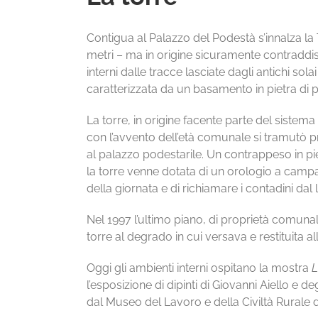
Contigua al Palazzo del Podestà s’innalza la To
metri – ma in origine sicuramente contraddis
interni dalle tracce lasciate dagli antichi sola
caratterizzata da un basamento in pietra di p
La torre, in origine facente parte del sistem
con l’avvento dell’età comunale si tramutò pr
al palazzo podestarile. Un contrappeso in pi
la torre venne dotata di un orologio a campan
della giornata e di richiamare i contadini dal
Nel 1997 l’ultimo piano, di proprietà comunal
torre al degrado in cui versava e restituita a
Oggi gli ambienti interni ospitano la mostra
L
l’esposizione di dipinti di Giovanni Aiello e de
dal Museo del Lavoro e della Civiltà Rurale 