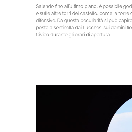
Salendo fino all’ultimo piano, è possibile go
e sulle altre torri del castello, come la torre
difensive. Da questa peculiarità si può capir
posto a sentinella dai Lucchesi sui domini fiore
Civico durante gli orari di apertura.