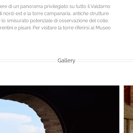
dere di un panorama privilegiato su tutto il Valdarno
 di nord-est e la torre campanaria, antiche strutture
e lo smisurato potenziale di osservazione del colle,
ntini e pisani. Per visitare la torre riferirsi al Museo
Gallery