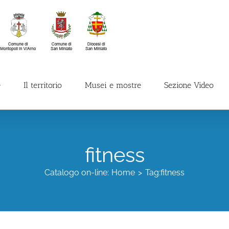
e
Il territorio
Musei e mostre
Sezione Video
fitness
Catalogo on-line:
Home
Tag:
fitness