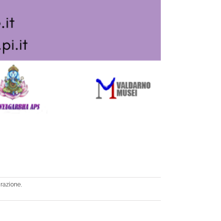
irazione
,