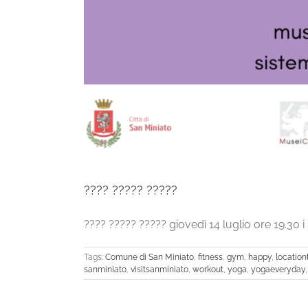
???? ????? ?????
???? ????? ????? giovedì 14 luglio ore 19.30 i 
Tags:
Comune di San Miniato
,
fitness
,
gym
,
happy
,
location
sanminiato
,
visitsanminiato
,
workout
,
yoga
,
yogaeveryday