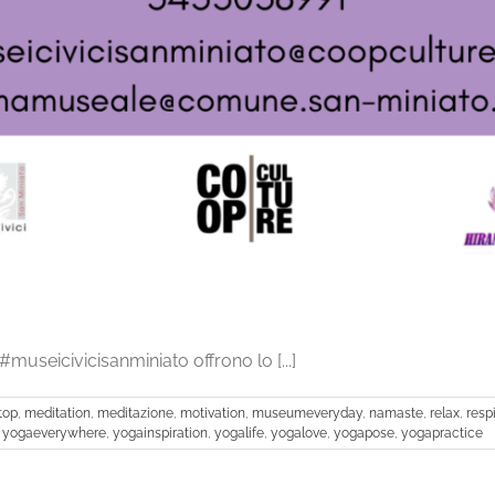
#museicivicisanminiato offrono lo [...]
top
,
meditation
,
meditazione
,
motivation
,
museumeveryday
,
namaste
,
relax
,
resp
,
yogaeverywhere
,
yogainspiration
,
yogalife
,
yogalove
,
yogapose
,
yogapractice