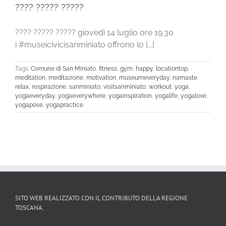
???? ????? ?????
???? ????? ????? giovedì 14 luglio ore 19.30
i #museicivicisanminiato offrono lo [...]
Tags:
Comune di San Miniato
,
fitness
,
gym
,
happy
,
locationtop
,
meditation
,
meditazione
,
motivation
,
museumeveryday
,
namaste
,
relax
,
respirazione
,
sanminiato
,
visitsanminiato
,
workout
,
yoga
,
yogaeveryday
,
yogaeverywhere
,
yogainspiration
,
yogalife
,
yogalove
,
yogapose
,
yogapractice
SITO WEB REALIZZATO CON IL CONTRIBUTO DELLA REGIONE
TOSCANA.