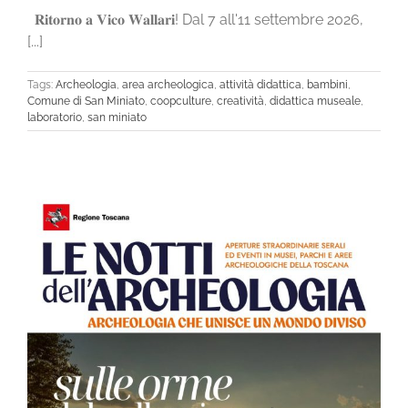
𝐑𝐢𝐭𝐨𝐫𝐧𝐨 𝐚 𝐕𝐢𝐜𝐨 𝐖𝐚𝐥𝐥𝐚𝐫𝐢! Dal 7 all'11 settembre 2026,
[...]
Tags:
Archeologia
,
area archeologica
,
attività didattica
,
bambini
,
Comune di San Miniato
,
coopculture
,
creatività
,
didattica museale
,
laboratorio
,
san miniato