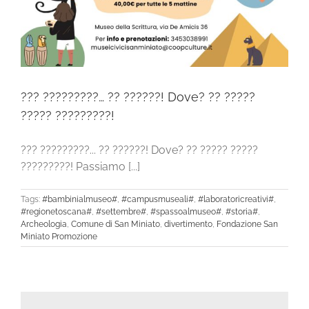
??? ?????????… ?? ??????! Dove? ?? ?????
????? ?????????!
??? ?????????... ?? ??????! Dove? ?? ????? ?????
?????????! Passiamo [...]
Tags:
#bambinialmuseo#
,
#campusmuseali#
,
#laboratoricreativi#
,
#regionetoscana#
,
#settembre#
,
#spassoalmuseo#
,
#storia#
,
Archeologia
,
Comune di San Miniato
,
divertimento
,
Fondazione San
Miniato Promozione