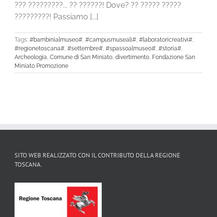
??? ?????????... ?? ??????! Dove? ?? ????? ?????
?????????! Passiamo [...]
Tags:
#bambinialmuseo#
,
#campusmuseali#
,
#laboratoricreativi#
,
#regionetoscana#
,
#settembre#
,
#spassoalmuseo#
,
#storia#
,
Archeologia
,
Comune di San Miniato
,
divertimento
,
Fondazione San
Miniato Promozione
SITO WEB REALIZZATO CON IL CONTRIBUTO DELLA REGIONE
TOSCANA.