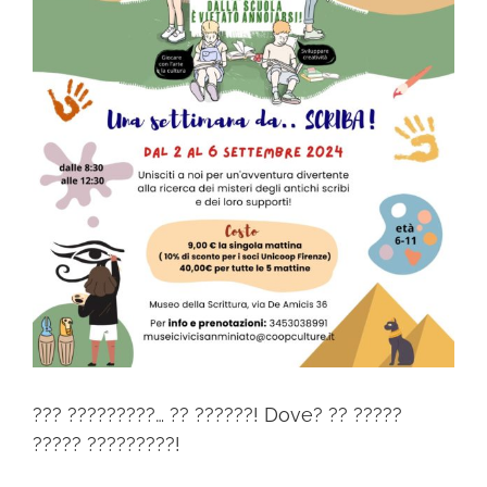
??? ?????????… ?? ??????! Dove? ?? ?????
????? ?????????!