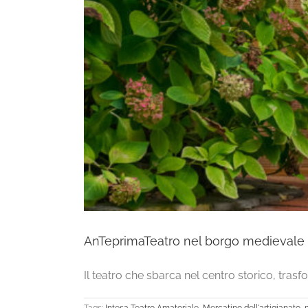
AnTeprimaTeatro nel borgo medievale di 
Il teatro che sbarca nel centro storico, trasfo