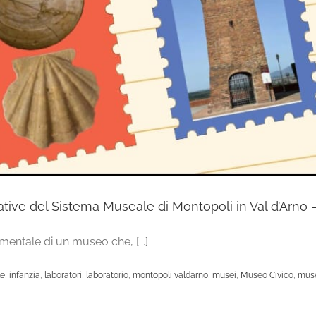
e del Sistema Museale di Montopoli in Val d’Arno –
entale di un museo che, [...]
le
,
infanzia
,
laboratori
,
laboratorio
,
montopoli valdarno
,
musei
,
Museo Civico
,
muse