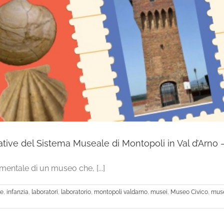
e del Sistema Museale di Montopoli in Val d’Arno –
entale di un museo che, [...]
le
,
infanzia
,
laboratori
,
laboratorio
,
montopoli valdarno
,
musei
,
Museo Civico
,
muse