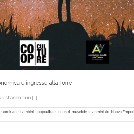
onomica e ingresso alla Torre
est'anno con [...]
traordinarie
,
bambini
,
coopculture
,
Incontri
,
museicivicisanminiato
,
Nuovo Empor