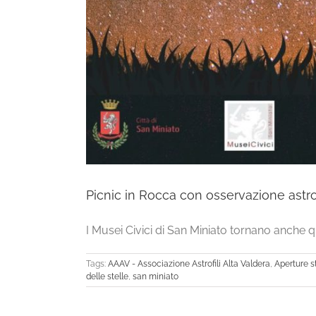
Picnic in Rocca con osservazione astr
I Musei Civici di San Miniato tornano anche qu
Tags:
AAAV - Associazione Astrofili Alta Valdera
,
Aperture s
delle stelle
,
san miniato