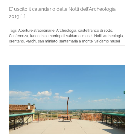
E' uscito il calendario delle Notti dell'Archeologia
2019 [...]
Tags:
Aperture straordinarie
,
Archeologia
,
castelfranco di sotto
,
Conferenza
,
fucecchio
,
montopoli valdarno
,
musei
,
Notti archeologia
,
orentano
,
Parchi
,
san miniato
,
santamaria a monte
,
valdarno musei