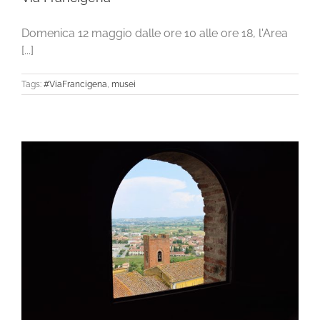
Domenica 12 maggio dalle ore 10 alle ore 18, l'Area
[...]
Tags:
#ViaFrancigena
,
musei