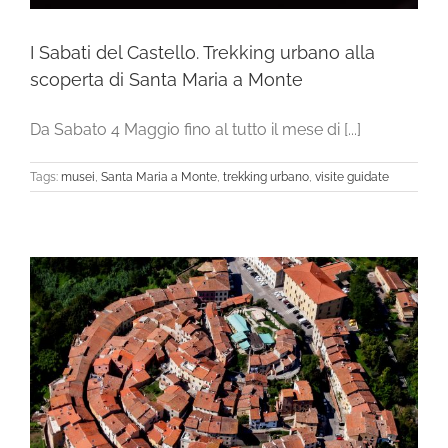
I Sabati del Castello. Trekking urbano alla
scoperta di Santa Maria a Monte
Da Sabato 4 Maggio fino al tutto il mese di [...]
Tags:
musei
,
Santa Maria a Monte
,
trekking urbano
,
visite guidate