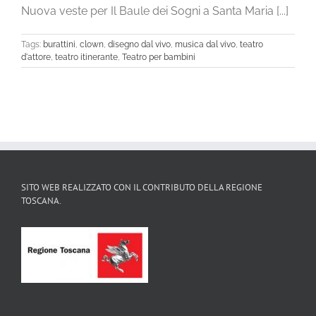
Nuova veste per Il Baule dei Sogni a Santa Maria [...]
Tags:
burattini
,
clown
,
disegno dal vivo
,
musica dal vivo
,
teatro
d'attore
,
teatro itinerante
,
Teatro per bambini
SITO WEB REALIZZATO CON IL CONTRIBUTO DELLA REGIONE
TOSCANA.