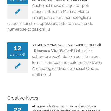
Anche nel mese di agosto i poli
museali di Santa Maria a Monte
rimangono aperti per accogliere
cittadini, turisti e appassionati di storia, offrendo
numerose occasioni [...]
RITORNO A VICO WALLARI – Campus museali
12
𝐑𝐢𝐭𝐨𝐫𝐧𝐨 𝐚 𝐕𝐢𝐜𝐨 𝐖𝐚𝐥𝐥𝐚𝐫𝐢! Dal 7 all'11
07, 2026
settembre 2026, dalle 9:00 alle 13:00,
torna il campus museale presso l’Area
Archeologica di San Genesio! Cinque
mattine [...]
Creative News
Al museo d’estate: tra musei, archeologia e
22
itinerari nel centro storico, un invito a scoprire