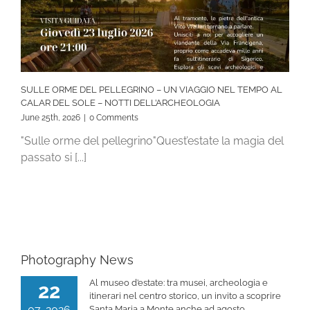
SULLE ORME DEL PELLEGRINO – UN VIAGGIO NEL TEMPO AL
CALAR DEL SOLE – NOTTI DELL’ARCHEOLOGIA
June 25th, 2026
|
0 Comments
"Sulle orme del pellegrino"Quest’estate la magia del
passato si [...]
Photography News
Al museo d’estate: tra musei, archeologia e
22
itinerari nel centro storico, un invito a scoprire
07, 2026
Santa Maria a Monte anche ad agosto