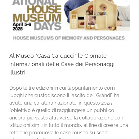
ancora più
imparare
offrendo
vasto
divertendosi
numerose
attraverso
in un [...]
occasioni
la
per
collaborazione
conoscere
con
il
istituzioni
patrimonio
simili in
Al Museo “Casa Carducci” le Giornate
culturale e
tutto il
Internazionali delle Case dei Personaggi
archeologico
mondo, al
Illustri
del borgo.
[...]
Il Museo
Dopo le tre edizioni in cui l’appuntamento con i
Civico,
luoghi che custodiscono il lascito dei “Grandi” ha
il Museo
avuto una caratura nazionale, in questo 2025
Casa
l’obiettivo è quello di raggiungere un pubblico
Carducci e
ancora più vasto attraverso la collaborazione con
l'Area
istituzioni simili in tutto il mondo, al fine di creare una
Archeologica
rete che promuova le case museo su scala
La