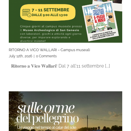
RITORNO A VICO WALLARI – Campus museali
July 12th, 2026
|
0 Comments
𝐑𝐢𝐭𝐨𝐫𝐧𝐨 𝐚 𝐕𝐢𝐜𝐨 𝐖𝐚𝐥𝐥𝐚𝐫𝐢! Dal 7 all'11 settembre [...]