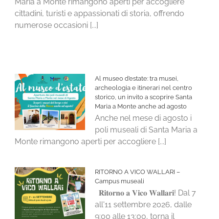
Maria a Monte rimangono aperti per accogliere
cittadini, turisti e appassionati di storia, offrendo
numerose occasioni [...]
Al museo d’estate: tra musei,
archeologia e itinerari nel centro
storico, un invito a scoprire Santa
Maria a Monte anche ad agosto
Anche nel mese di agosto i
poli museali di Santa Maria a
Monte rimangono aperti per accogliere [...]
RITORNO A VICO WALLARI –
Campus museali
𝐑𝐢𝐭𝐨𝐫𝐧𝐨 𝐚 𝐕𝐢𝐜𝐨 𝐖𝐚𝐥𝐥𝐚𝐫𝐢! Dal 7
all'11 settembre 2026, dalle
9:00 alle 13:00, torna il