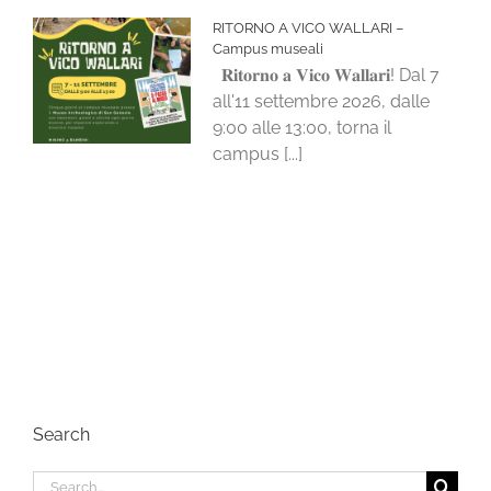
RITORNO A VICO WALLARI –
Campus museali
𝐑𝐢𝐭𝐨𝐫𝐧𝐨 𝐚 𝐕𝐢𝐜𝐨 𝐖𝐚𝐥𝐥𝐚𝐫𝐢! Dal 7
all'11 settembre 2026, dalle
9:00 alle 13:00, torna il
campus [...]
Search
Search