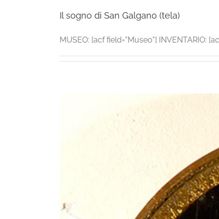
Il sogno di San Galgano (tela)
MUSEO: [acf field="Museo"] INVENTARIO: [acf f