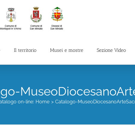
e
Il territorio
Musei e mostre
Sezione Video
ogo-MuseoDiocesanoArt
atalogo on-line:
Home
Catalogo-MuseoDiocesanoArteSac