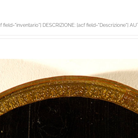
ield="inventario"] DESCRIZIONE: [acf field="Descrizione"] AUTO