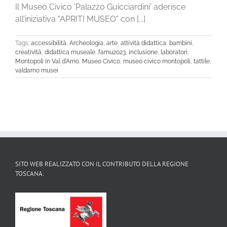
Il Museo Civico 'Palazzo Guicciardini' aderisce
all’iniziativa "APRITI MUSEO" con [...]
Tags:
accessibilità
,
Archeologia
,
arte
,
attività didattica
,
bambini
,
creatività
,
didattica museale
,
famu2023
,
inclusione
,
laboratori
,
Montopoli in Val d'Arno
,
Museo Civico
,
museo civico montopoli
,
tattile
,
valdarno musei
SITO WEB REALIZZATO CON IL CONTRIBUTO DELLA REGIONE
TOSCANA.