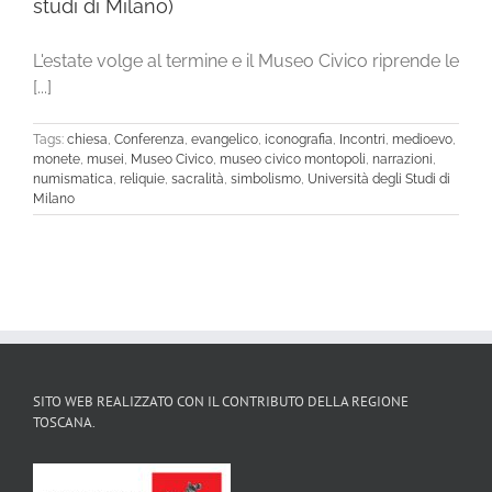
studi di Milano)
L'estate volge al termine e il Museo Civico riprende le
[...]
Tags:
chiesa
,
Conferenza
,
evangelico
,
iconografia
,
Incontri
,
medioevo
,
monete
,
musei
,
Museo Civico
,
museo civico montopoli
,
narrazioni
,
numismatica
,
reliquie
,
sacralità
,
simbolismo
,
Università degli Studi di
Milano
SITO WEB REALIZZATO CON IL CONTRIBUTO DELLA REGIONE
TOSCANA.