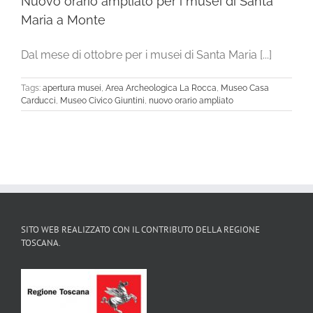
Nuovo orario ampliato per i musei di Santa
Maria a Monte
Dal mese di ottobre per i musei di Santa Maria [...]
Tags:
apertura musei
,
Area Archeologica La Rocca
,
Museo Casa
Carducci
,
Museo Civico Giuntini
,
nuovo orario ampliato
SITO WEB REALIZZATO CON IL CONTRIBUTO DELLA REGIONE
TOSCANA.