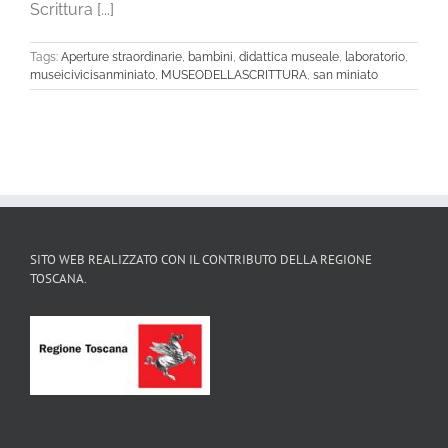
Scrittura [...]
Tags:
Aperture straordinarie
,
bambini
,
didattica museale
,
laboratorio
,
museicivicisanminiato
,
MUSEODELLASCRITTURA
,
san miniato
SITO WEB REALIZZATO CON IL CONTRIBUTO DELLA REGIONE
TOSCANA.