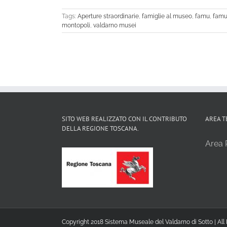
Tags:
Aperture straordinarie
,
famiglie al museo
,
famu
,
famu
montopoli
,
valdarno musei
SITO WEB REALIZZATO CON IL CONTRIBUTO
AREA T
DELLA REGIONE TOSCANA.
Area R
Copyright 2018 Sistema Museale del Valdarno di Sotto | All 