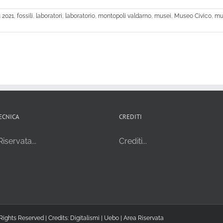
 2021
,
fossili
,
laboratori
,
laboratorio
,
montopoli valdarno
,
musei
,
Museo Civico
,
mu
ECNICA
CREDITI
iservata...
Crediti...
Rights Reserved | Credits:
Digitalismi
|
Uebo
|
Area Riservata