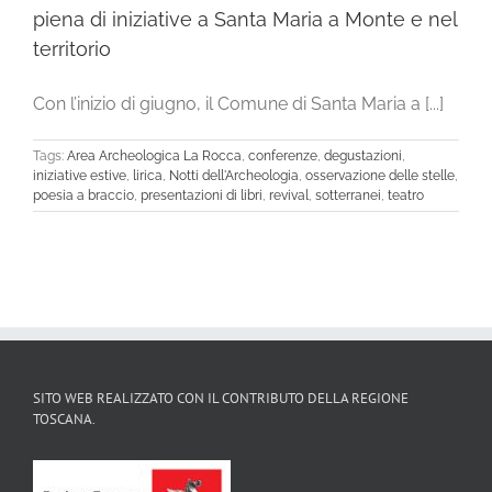
piena di iniziative a Santa Maria a Monte e nel
territorio
Con l’inizio di giugno, il Comune di Santa Maria a [...]
Tags:
Area Archeologica La Rocca
,
conferenze
,
degustazioni
,
iniziative estive
,
lirica
,
Notti dell'Archeologia
,
osservazione delle stelle
,
poesia a braccio
,
presentazioni di libri
,
revival
,
sotterranei
,
teatro
SITO WEB REALIZZATO CON IL CONTRIBUTO DELLA REGIONE
TOSCANA.