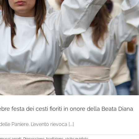
re festa dei cesti fioriti in onore della Beata Diana
le Paniere. L’evento rievoca [...]
musei aperti
,
Processione
,
tradizione
,
visite guidate