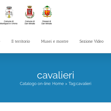
e
Il territorio
Musei e mostre
Sezione Video
cavalieri
Catalogo on-line:
Home
Tag:
cavalieri