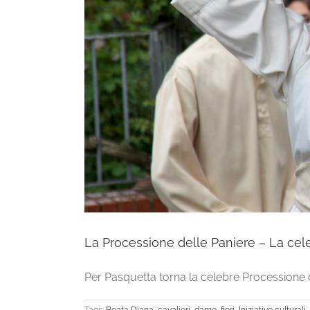
La Processione delle Paniere – La celeb
Per Pasquetta torna la celebre Processione del
Tags:
Beata Diana
,
cavalieri
,
dame
,
fiori
,
Iniziative culturali
,