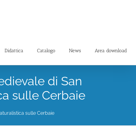
Didattica
Catalogo
News
Area download
edievale di San
ca sulle Cerbaie
turalistica sulle Cerbaie