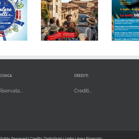
La
a la Circolare dei
Notti dell’archeologia
Cam
elli – Ottobre 2024
2024
pr
Ca
ECNICA
CREDITI
iservata...
Crediti...
Rights Reserved | Credits:
Digitalismi
|
Uebo
|
Area Riservata