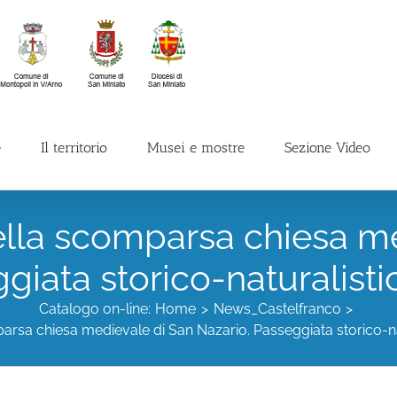
e
Il territorio
Musei e mostre
Sezione Video
ella scomparsa chiesa m
giata storico-naturalisti
Catalogo on-line:
Home
News_Castelfranco
arsa chiesa medievale di San Nazario. Passeggiata storico-na