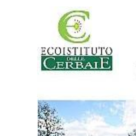
View
Larger
Image