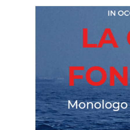
View
Larger
Image