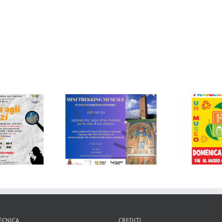
GIORNATA NAZIONALE
MINI TREKKING
DELLE FAMIGLIE AL
NO
SEALE: TUTTI I
MUSEO. VAI AL MUSEO
RDI’ IN OTTOBRE
CON I TUOI BAMBINI!
ECNICA
CREDITI