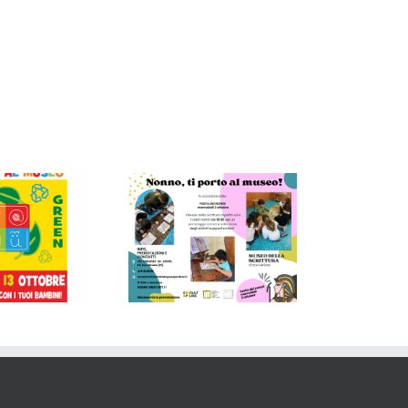
Pasqua tra le righe al
NNO, TI PORTO AL
Museo della Scrittura di
MUSEO!
San Miniato