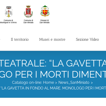
e
Il territorio
Musei e mostre
Sezione Video
EATRALE: “LA GAVETT
 PER I MORTI DIMENTI
Catalogo on-line:
Home
News_SanMiniato
“LA GAVETTA IN FONDO AL MARE. MONOLOGO PER I MORTI 