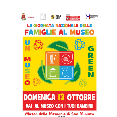
View
Larger
Image