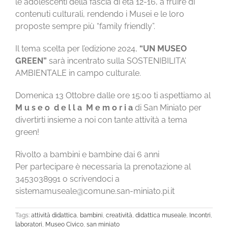
le adolescenti della fascia di età 12-16, a fruire di
contenuti culturali, rendendo i Musei e le loro
proposte sempre più “family friendly”.
Il tema scelta per l’edizione 2024,
“UN MUSEO
GREEN”
sarà incentrato sulla SOSTENIBILITA’
AMBIENTALE in campo culturale.
Domenica 13 Ottobre dalle ore 15:00 ti aspettiamo al
M u s e o d e l l a
M e m o r i a
di San Miniato per
divertirti insieme a noi con tante attività a tema
green!
Rivolto a bambini e bambine dai 6 anni
Per partecipare è necessaria la prenotazione al
3453038991 o scrivendoci a
sistemamuseale@comune.san-miniato.pi.it
Tags:
attività didattica
,
bambini
,
creatività
,
didattica museale
,
Incontri
,
laboratori
,
Museo Civico
,
san miniato