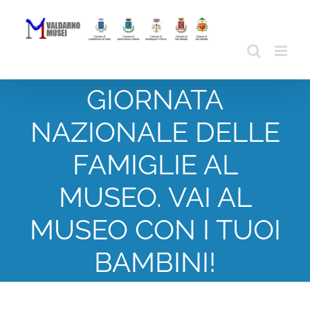
Skip
to
content
GIORNATA
NAZIONALE DELLE
FAMIGLIE AL
MUSEO. VAI AL
MUSEO CON I TUOI
BAMBINI!