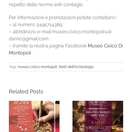
rispetto delle norme anti-contagio.
Per informazioni e prenotazioni potete contattarci :
– al numero 3495714389 ;
– all’indirizzo e-mail museo.civico.montopoli.val
darno@gmail.com ;
– tramite la nostra pagina Facebook
Museo Civico Di
Montopoli
.
Tags:
museo civico montopoli
,
Notti dell'Archeologia
Related Posts
Scopri il Magico
“Degustazioni ad Arte
Natale con il Sistema
al Museo” – II Edizione
Museale