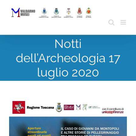
Skip
to
content
Notti
dell’Archeologia 17
luglio 2020
View
Larger
Image