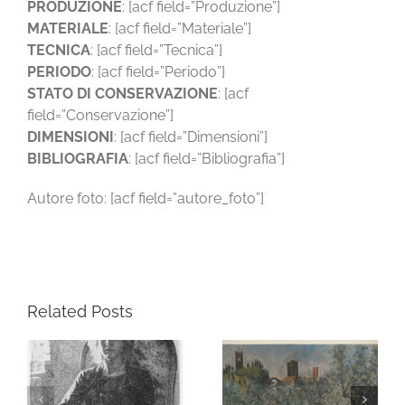
PRODUZIONE
: [acf field=”Produzione”]
MATERIALE
: [acf field=”Materiale”]
TECNICA
: [acf field=”Tecnica”]
PERIODO
: [acf field=”Periodo”]
STATO DI CONSERVAZIONE
: [acf
field=”Conservazione”]
DIMENSIONI
: [acf field=”Dimensioni”]
BIBLIOGRAFIA
: [acf field=”Bibliografia”]
Autore foto: [acf field=”autore_foto”]
Related Posts
MTP_Art_0133 –
MTP_Art_0121 –