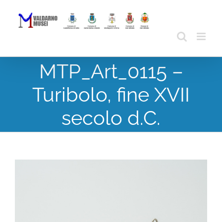
Skip
to
content
MTP_Art_0115 –
Turibolo, fine XVII
secolo d.C.
View
Larger
Image