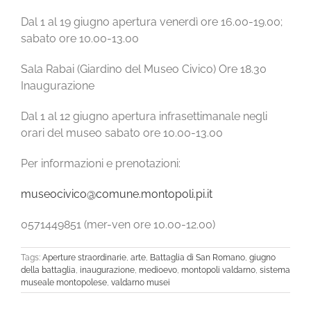
Dal 1 al 19 giugno apertura venerdì ore 16.00-19.00;
sabato ore 10.00-13.00
Sala Rabai (Giardino del Museo Civico) Ore 18.30
Inaugurazione
Dal 1 al 12 giugno apertura infrasettimanale negli
orari del museo sabato ore 10.00-13.00
Per informazioni e prenotazioni:
museocivico@comune.montopoli.pi.it
0571449851 (mer-ven ore 10.00-12.00)
Tags:
Aperture straordinarie
,
arte
,
Battaglia di San Romano
,
giugno
della battaglia
,
inaugurazione
,
medioevo
,
montopoli valdarno
,
sistema
museale montopolese
,
valdarno musei