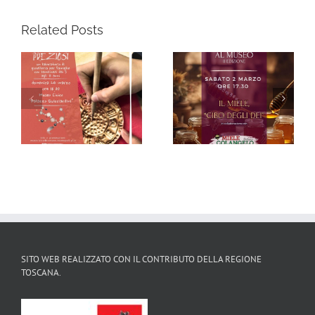
Related Posts
Scopri il Magico
“Degustazioni ad Arte
Natale con il Sistema
al Museo” – II Edizione
Museale
Montopolese
SITO WEB REALIZZATO CON IL CONTRIBUTO DELLA REGIONE
TOSCANA.