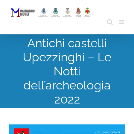
Skip
to
content
Antichi castelli
Upezzinghi – Le
Notti
dell’archeologia
2022
View