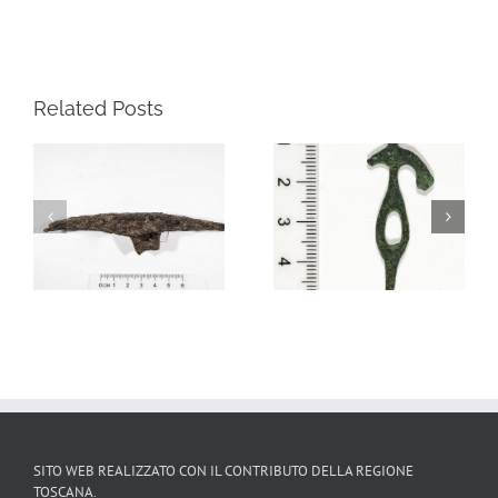
Related Posts
a
19-1237, Bronzetto
130468, Pugnale d’età
votivo antropomorfo,
romana
V secolo a. C.
SITO WEB REALIZZATO CON IL CONTRIBUTO DELLA REGIONE
TOSCANA.