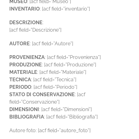
MUSEO
: [acf field=”Museo”]
INVENTARIO
: [acf field=”inventario”]
DESCRIZIONE
:
[acf field=”Descrizione”]
AUTORE
: [acf field=”Autore”]
PROVENIENZA
: [acf field=”Provenienza”]
PRODUZIONE
: [acf field=”Produzione”]
MATERIALE
: [acf field=”Materiale”]
TECNICA
: [acf field=”Tecnica”]
PERIODO
: [acf field=”Periodo”]
STATO DI CONSERVAZIONE
: [acf
field=”Conservazione”]
DIMENSIONI
: [acf field=”Dimensioni”]
BIBLIOGRAFIA
: [acf field=”Bibliografia”]
Autore foto: [acf field=”autore_foto”]