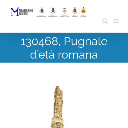
Skip
to
content
130468, Pugnale
d’età romana
View
Larger
Image