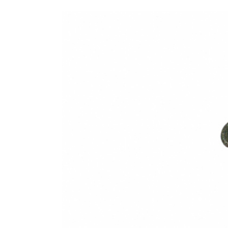
View
Larger
Image