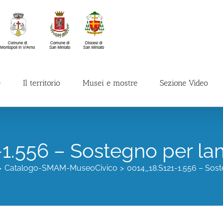
e
Il territorio
Musei e mostre
Sezione Video
-1.556 – Sostegno per la
Catalogo-SMAM-MuseoCivico
0014_18.S121-1.556 – Sos