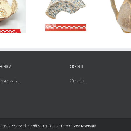
0078_18.S121-1.601 –
9_SAFI_266944 –
Boccale in maiolica
della in maiolica
00
arcaica monocroma
roma di Montelupo
bianca di produzione
Fiorentino
pisana
ECNICA
CREDITI
iservata...
Crediti...
Rights Reserved | Credits:
Digitalismi
|
Uebo
|
Area Riservata