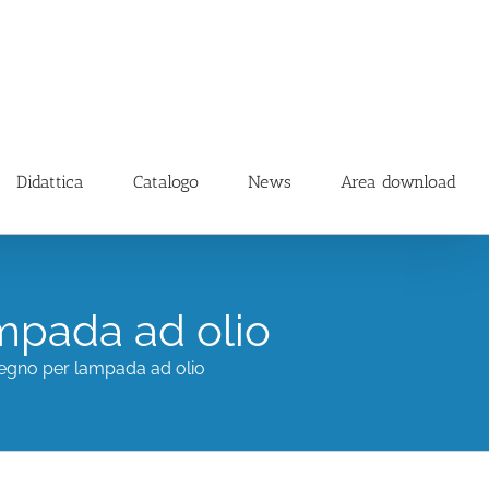
Didattica
Catalogo
News
Area download
mpada ad olio
tegno per lampada ad olio