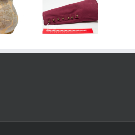
0028_18.S121-1.609 –
38_SAFI_266861 –
Fondo di ceramica
Bottoni a globetto
ingobbiata e graffita
policroma