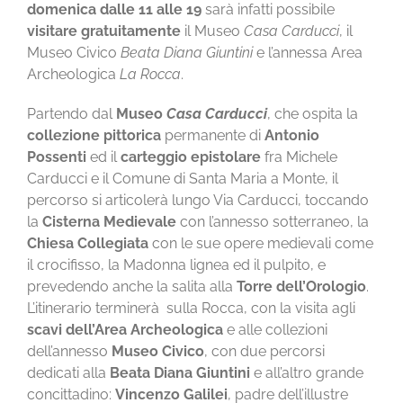
domenica dalle 11 alle 19
sarà infatti possibile
visitare gratuitamente
il Museo
Casa Carducci
, il
Museo Civico
Beata Diana Giuntini
e l’annessa Area
Archeologica
La Rocca
.
Partendo dal
Museo
Casa Carducci
, che ospita la
collezione pittorica
permanente di
Antonio
Possenti
ed il
carteggio epistolare
fra Michele
Carducci e il Comune di Santa Maria a Monte, il
percorso si articolerà lungo Via Carducci, toccando
la
Cisterna Medievale
con l’annesso sotterraneo, la
Chiesa Collegiata
con le sue opere medievali come
il crocifisso, la Madonna lignea ed il pulpito, e
prevedendo anche la salita alla
Torre dell’Orologio
.
L’itinerario terminerà sulla Rocca, con la visita agli
scavi dell’Area Archeologica
e alle collezioni
dell’annesso
Museo Civico
, con due percorsi
dedicati alla
Beata Diana Giuntini
e all’altro grande
concittadino:
Vincenzo Galilei
, padre dell’illustre