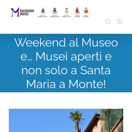
Skip
to
content
Weekend al Museo
e… Musei aperti e
non solo a Santa
Maria a Monte!
View
Larger
Image