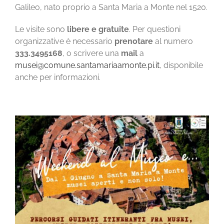
Galileo, nato proprio a Santa Maria a Monte nel 1520.
Le visite sono
libere e gratuite
. Per questioni
organizzative è necessario
prenotare
al numero
333.3495168
, o scrivere una
mail
a
musei@comune.santamariaamonte.pi.it
, disponibile
anche per informazioni.