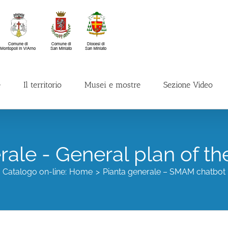
e
Il territorio
Musei e mostre
Sezione Video
rale - General plan of th
Catalogo on-line:
Home
Pianta generale – SMAM chatbot