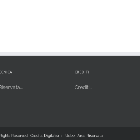
ECNICA
CREDITI
iservata...
Crediti...
Rights Reserved | Credits:
Digitalismi
|
Uebo
|
Area Riservata