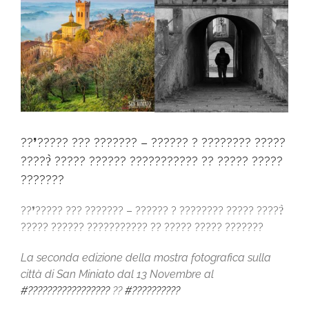
Larger
Image
??❜????? ??? ??????? – ?????? ? ???????? ?????
?????̀ ????? ?????? ??????????? ?? ????? ?????
???????
??❜????? ??? ??????? – ?????? ? ???????? ????? ?????̀
????? ?????? ??????????? ?? ????? ????? ???????
La seconda edizione della mostra fotografica sulla
città di San Miniato dal 13 Novembre al
#?????????????????
??
#??????????